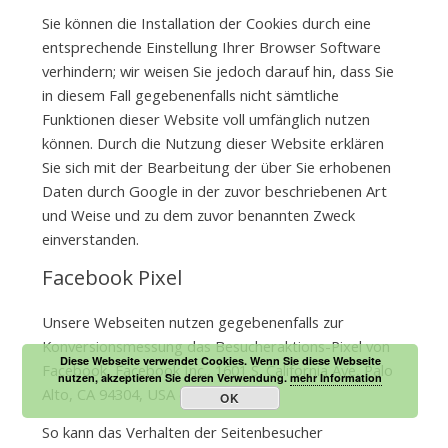
Sie können die Installation der Cookies durch eine
entsprechende Einstellung Ihrer Browser Software
verhindern; wir weisen Sie jedoch darauf hin, dass Sie
in diesem Fall gegebenenfalls nicht sämtliche
Funktionen dieser Website voll umfänglich nutzen
können. Durch die Nutzung dieser Website erklären
Sie sich mit der Bearbeitung der über Sie erhobenen
Daten durch Google in der zuvor beschriebenen Art
und Weise und zu dem zuvor benannten Zweck
einverstanden.
Facebook Pixel
Unsere Webseiten nutzen gegebenenfalls zur
Konversionsmessung das Besucheraktions-Pixel von
Diese Webseite verwendet Cookies. Wenn Sie diese Webseite
Facebook, Facebook Inc., 1601 S. California Ave, Palo
nutzen, akzeptieren Sie deren Verwendung.
mehr Information
Alto, CA 94304, USA (“Facebook”).
OK
So kann das Verhalten der Seitenbesucher