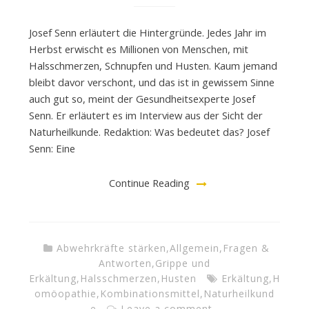
Josef Senn erläutert die Hintergründe. Jedes Jahr im
Herbst erwischt es Millionen von Menschen, mit
Halsschmerzen, Schnupfen und Husten. Kaum jemand
bleibt davor verschont, und das ist in gewissem Sinne
auch gut so, meint der Gesundheitsexperte Josef
Senn. Er erläutert es im Interview aus der Sicht der
Naturheilkunde. Redaktion: Was bedeutet das? Josef
Senn: Eine
Continue Reading
Abwehrkräfte stärken
,
Allgemein
,
Fragen &
Antworten
,
Grippe und
Erkältung
,
Halsschmerzen
,
Husten
Erkältung
,
H
omöopathie
,
Kombinationsmittel
,
Naturheilkund
e
Leave a comment