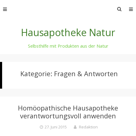
Skip
Suche
to
nach:
content
Hausapotheke Natur
Selbsthilfe mit Produkten aus der Natur
Kategorie:
Fragen & Antworten
Homöopathische Hausapotheke
verantwortungsvoll anwenden
27. Juni 2015
Redaktion