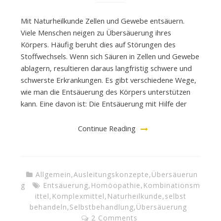
Mit Naturheilkunde Zellen und Gewebe entsäuern.
Viele Menschen neigen zu Übersäuerung ihres
Körpers. Häufig beruht dies auf Störungen des
Stoffwechsels. Wenn sich Säuren in Zellen und Gewebe
ablagern, resultieren daraus langfristig schwere und
schwerste Erkrankungen. Es gibt verschiedene Wege,
wie man die Entsäuerung des Körpers unterstützen
kann. Eine davon ist: Die Entsäuerung mit Hilfe der
Continue Reading
Allgemein
,
Ausleitungskonzepte
,
Übersäuerun
g
Entsäuerung
,
Homöopathie
,
Kombinationsm
ittel
,
Komplexmittel
,
Naturheilkunde
,
selbst
behandeln
,
Selbstbehandlung
,
Übersäuerung
2 Comments