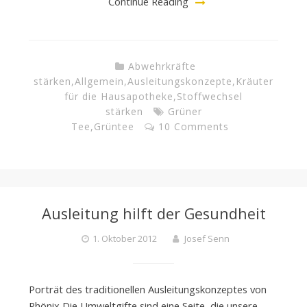
Continue Reading
Abwehrkräfte
stärken
,
Allgemein
,
Ausleitungskonzepte
,
Kräuter
für die Hausapotheke
,
Stoffwechsel
stärken
Grüner
Tee
,
Grüntee
10 Comments
Ausleitung hilft der Gesundheit
1. Oktober 2012
Josef Senn
Porträt des traditionellen Ausleitungskonzeptes von
Phönix Die Umweltgifte sind eine Seite, die unsere