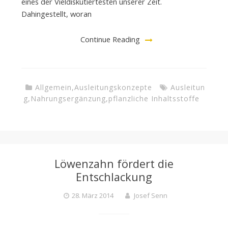
eines der Vieldiskutiertesten unserer Zeit.
Dahingestellt, woran
Continue Reading
Allgemein
,
Ausleitungskonzepte
Ausleitun
g
,
Nahrungsergänzung
,
pflanzliche Inhaltsstoffe
Löwenzahn fördert die
Entschlackung
28. März 2014
Josef Senn