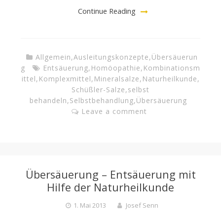
Continue Reading
Allgemein
,
Ausleitungskonzepte
,
Übersäuerun
g
Entsäuerung
,
Homöopathie
,
Kombinationsm
ittel
,
Komplexmittel
,
Mineralsalze
,
Naturheilkunde
,
Schüßler-Salze
,
selbst
behandeln
,
Selbstbehandlung
,
Übersäuerung
Leave a comment
Übersäuerung – Entsäuerung mit
Hilfe der Naturheilkunde
1. Mai 2013
Josef Senn