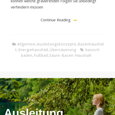
können welche gravierenden Folgen Sie unbedingt
verhindern müssen
Continue Reading
Allgemein
,
Ausleitungskonzepte
,
Basenhaushal
t
,
Energiehaushalt
,
Übersäuerung
basisch
baden
,
Fußbad
,
Säure-Basen-Haushalt