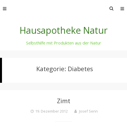
Skip
Suche
to
nach:
content
Hausapotheke Natur
Selbsthilfe mit Produkten aus der Natur
Kategorie:
Diabetes
Zimt
19. Dezember 2012
Josef Senn