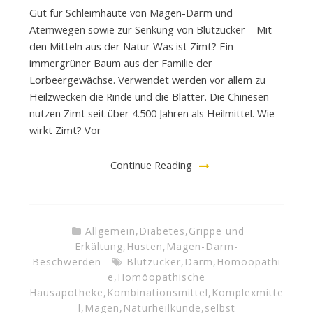
Gut für Schleimhäute von Magen-Darm und
Atemwegen sowie zur Senkung von Blutzucker – Mit
den Mitteln aus der Natur Was ist Zimt? Ein
immergrüner Baum aus der Familie der
Lorbeergewächse. Verwendet werden vor allem zu
Heilzwecken die Rinde und die Blätter. Die Chinesen
nutzen Zimt seit über 4.500 Jahren als Heilmittel. Wie
wirkt Zimt? Vor
Continue Reading
Allgemein
,
Diabetes
,
Grippe und
Erkältung
,
Husten
,
Magen-Darm-
Beschwerden
Blutzucker
,
Darm
,
Homöopathi
e
,
Homöopathische
Hausapotheke
,
Kombinationsmittel
,
Komplexmitte
l
,
Magen
,
Naturheilkunde
,
selbst