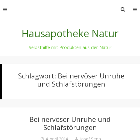
Skip
Suche
to
nach:
content
Hausapotheke Natur
Selbsthilfe mit Produkten aus der Natur
Schlagwort:
Bei nervöser Unruhe
und Schlafstörungen
Bei nervöser Unruhe und
Schlafstörungen
4. April 2014
Josef Senn