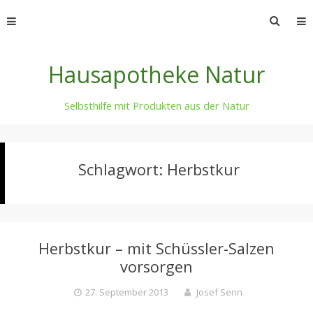
Skip
Suche
to
nach:
content
Hausapotheke Natur
Selbsthilfe mit Produkten aus der Natur
Schlagwort:
Herbstkur
Herbstkur – mit Schüssler-Salzen
vorsorgen
27. September 2013
Josef Senn