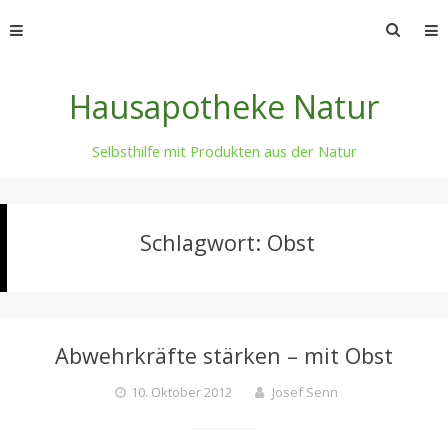
Skip
Suche
to
nach:
content
Hausapotheke Natur
Selbsthilfe mit Produkten aus der Natur
Schlagwort:
Obst
Abwehrkräfte stärken – mit Obst
10. Oktober 2012
Josef Senn