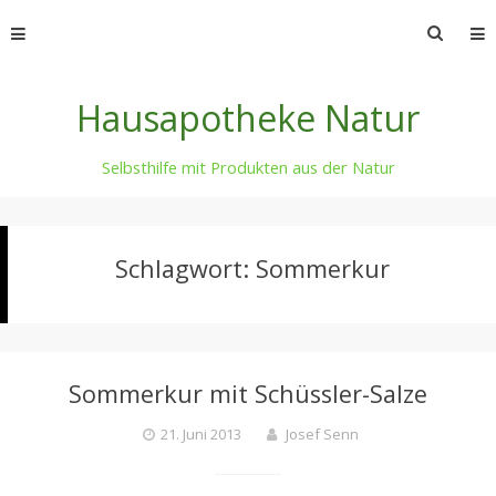
Skip
Suche
to
nach:
content
Hausapotheke Natur
Selbsthilfe mit Produkten aus der Natur
Schlagwort:
Sommerkur
Sommerkur mit Schüssler-Salze
21. Juni 2013
Josef Senn