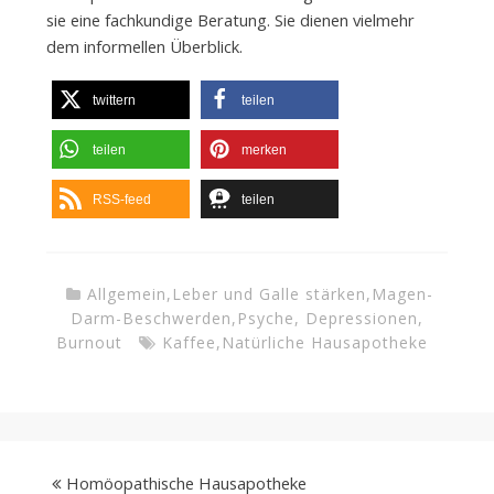
sie eine fachkundige Beratung. Sie dienen vielmehr
dem informellen Überblick.
twittern
teilen
teilen
merken
RSS-feed
teilen
Allgemein
,
Leber und Galle stärken
,
Magen-
Darm-Beschwerden
,
Psyche, Depressionen,
Burnout
Kaffee
,
Natürliche Hausapotheke
Homöopathische Hausapotheke