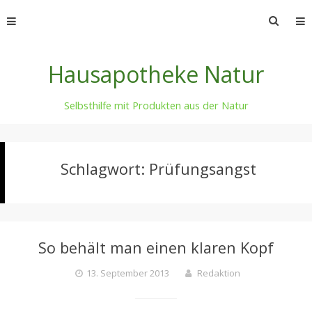
Skip
Suche
to
nach:
content
Hausapotheke Natur
Selbsthilfe mit Produkten aus der Natur
Schlagwort:
Prüfungsangst
So behält man einen klaren Kopf
13. September 2013
Redaktion