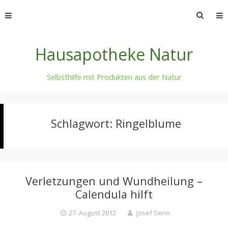
Skip
Suche
to
nach:
content
Hausapotheke Natur
Selbsthilfe mit Produkten aus der Natur
Schlagwort:
Ringelblume
Verletzungen und Wundheilung –
Calendula hilft
27. August 2012
Josef Senn