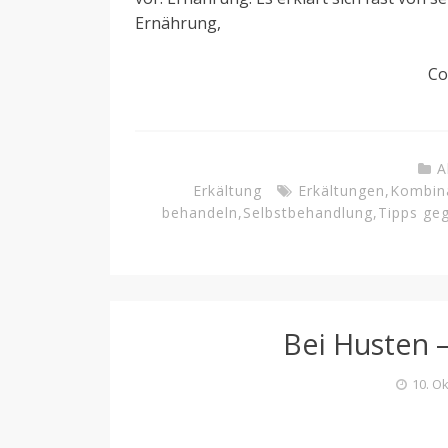
Ernährung,
Co
A
Erkältung
Erkältungen
,
Kombina
behandeln
,
Selbstbehandlung
,
Tipps ge
Bei Husten –
10. O