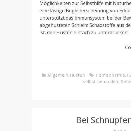
Möglichkeiten zur Selbsthilfe mit Natur
eine lästige Begleiterscheinung von Erkä
unterstützt das Immunsystem bei der Bew
abgehusteten Schleim Schadstoffe aus dem
ist, den Husten einfach zu unterdrücken.
Co
Allgemein
,
Husten
Homöopathie
,
H
selbst behandeln
,
Selb
Bei Schnupfen 