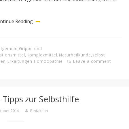
ntinue Reading
llgemein
,
Grippe und
tionsmittel
,
Komplexmittel
,
Naturheilkunde
,
selbst
gen Erkältungen Homöopathie
Leave a comment
 Tipps zur Selbsthilfe
ktober 2014
Redaktion