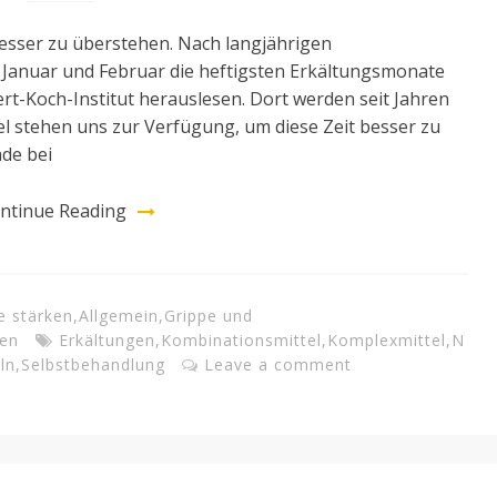
besser zu überstehen. Nach langjährigen
s Januar und Februar die heftigsten Erkältungsmonate
ert-Koch-Institut herauslesen. Dort werden seit Jahren
el stehen uns zur Verfügung, um diese Zeit besser zu
de bei
ntinue Reading
e stärken
,
Allgemein
,
Grippe und
en
Erkältungen
,
Kombinationsmittel
,
Komplexmittel
,
N
ln
,
Selbstbehandlung
Leave a comment