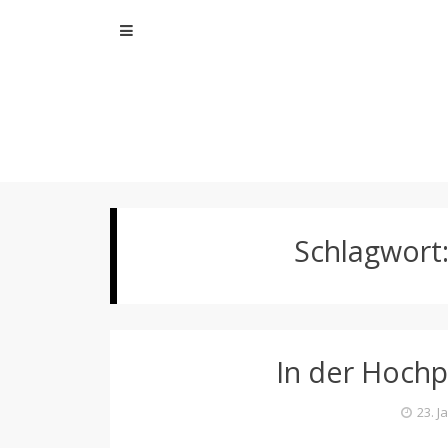
Skip
to
content
Schlagwort
In der Hochp
23. J