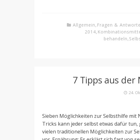
Allgemein
,
Fragen & Antwort
2014
,
Kombinationsmitt
behandeln
,
Selb
7 Tipps aus der
24. O
Sieben Möglichkeiten zur Selbsthilfe mit
Tricks kann jeder selbst etwas dafür tun,
vielen traditionellen Möglichkeiten zur S
vor. Ernährung: Es erklärt sich fast von s