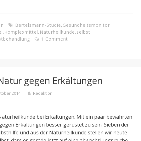
en
Bertelsmann-Studie
,
Gesundheitsmonitor
el
,
Komplexmittel
,
Naturheilkunde
,
selbst
stbehandlung
1 Comment
 Natur gegen Erkältungen
ktober 2014
Redaktion
 Naturheilkunde bei Erkältungen. Mit ein paar bewährten
 gegen Erkältungen besser gerüstet zu sein. Sieben der
elbsthilfe und aus der Naturheilkunde stellen wir heute
elbst, dass es gerade jetzt auf eine abwechslungsreiche