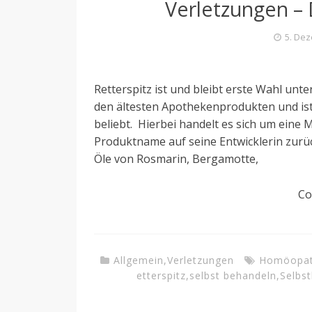
Verletzungen – 
5. De
Retterspitz ist und bleibt erste Wahl unt
den ältesten Apothekenprodukten und ist 
beliebt. Hierbei handelt es sich um eine
Produktname auf seine Entwicklerin zurüc
Öle von Rosmarin, Bergamotte,
Co
Allgemein
,
Verletzungen
Homöopat
etterspitz
,
selbst behandeln
,
Selbs