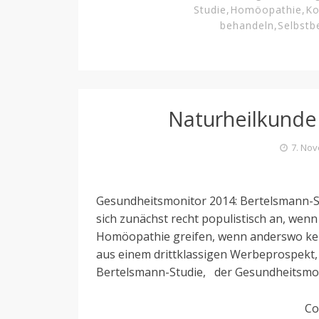
Studie
,
Homöopathie
,
Ko
behandeln
,
Selbstb
Naturheilkunde 
7. No
Gesundheitsmonitor 2014: Bertelsmann-St
sich zunächst recht populistisch an, we
Homöopathie greifen, wenn anderswo kein
aus einem drittklassigen Werbeprospekt
Bertelsmann-Studie, der Gesundheitsmoni
Co