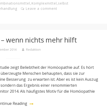
mbinationsmittel
,
Komplexmittel
,
selbst
ehandlung
Leave a comment
– wenn nichts mehr hilft
vember 2014
Redaktion
udie zeigt Beliebtheit der Homöopathie auf. Es hört
nn überzeugte Menschen behaupten, dass sie zur
e Besserung zu erwarten ist. Aber es ist kein Auszug
, sondern das Ergebnis einer renommierten
tor 2014. Als häufigstes Motiv für die Homöopathie
ntinue Reading