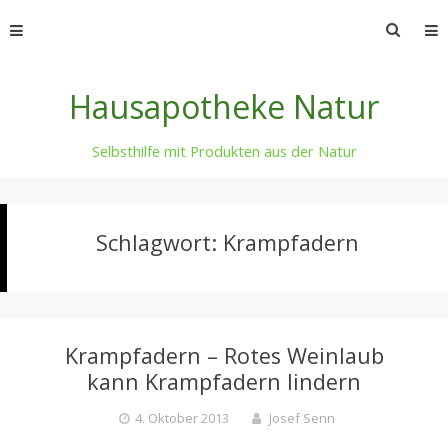
Skip
Suche
to
nach:
content
Hausapotheke Natur
Selbsthilfe mit Produkten aus der Natur
Schlagwort:
Krampfadern
Krampfadern – Rotes Weinlaub
kann Krampfadern lindern
4. Oktober 2013
Josef Senn