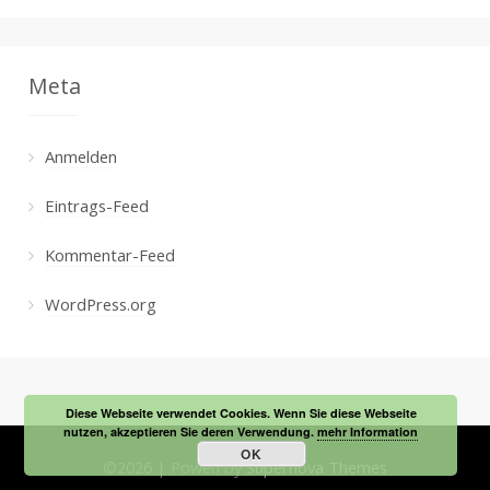
Meta
Anmelden
Eintrags-Feed
Kommentar-Feed
WordPress.org
Diese Webseite verwendet Cookies. Wenn Sie diese Webseite
nutzen, akzeptieren Sie deren Verwendung.
mehr Information
OK
©
2026
|
Powen by
Supernova Themes