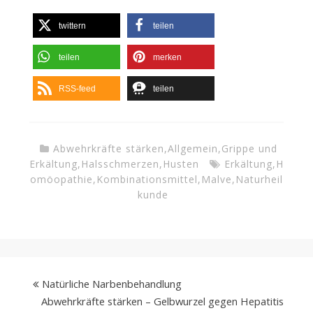
twittern
teilen
teilen
merken
RSS-feed
teilen
Abwehrkräfte stärken
,
Allgemein
,
Grippe und
Erkältung
,
Halsschmerzen
,
Husten
Erkältung
,
H
omöopathie
,
Kombinationsmittel
,
Malve
,
Naturheil
kunde
Natürliche Narbenbehandlung
Abwehrkräfte stärken – Gelbwurzel gegen Hepatitis