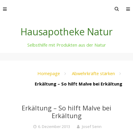
Skip
Suche
to
nach:
content
Hausapotheke Natur
Selbsthilfe mit Produkten aus der Natur
Homepage
Abwehrkräfte stärken
Erkältung – So hilft Malve bei Erkältung
Erkältung – So hilft Malve bei
Erkältung
6. Dezember 2013
Josef Senn