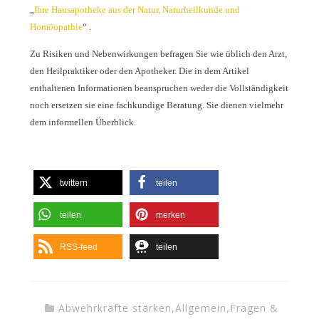
„
Ihre Hausapotheke aus der Natur, Naturheilkunde und
Homöopathie
“ .
Zu Risiken und Nebenwirkungen befragen Sie wie üblich den Arzt,
den Heilpraktiker oder den Apotheker. Die in dem Artikel
enthaltenen Informationen beanspruchen weder die Vollständigkeit
noch ersetzen sie eine fachkundige Beratung. Sie dienen vielmehr
dem informellen Überblick.
twittern
teilen
teilen
merken
RSS-feed
teilen
Abwehrkräfte stärken
,
Allgemein
,
Fragen &