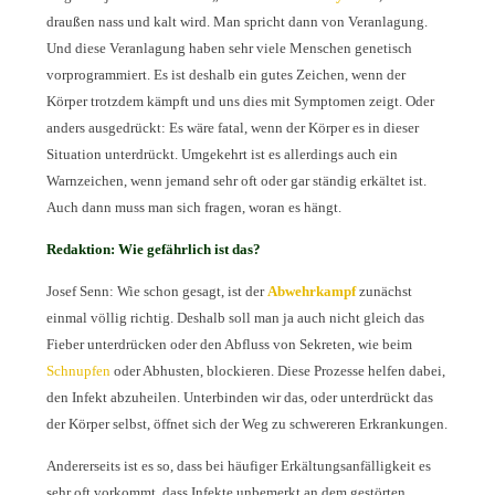
draußen nass und kalt wird. Man spricht dann von Veranlagung.
Und diese Veranlagung haben sehr viele Menschen genetisch
vorprogrammiert. Es ist deshalb ein gutes Zeichen, wenn der
Körper trotzdem kämpft und uns dies mit Symptomen zeigt. Oder
anders ausgedrückt: Es wäre fatal, wenn der Körper es in dieser
Situation unterdrückt. Umgekehrt ist es allerdings auch ein
Warnzeichen, wenn jemand sehr oft oder gar ständig erkältet ist.
Auch dann muss man sich fragen, woran es hängt.
Redaktion: Wie gefährlich ist das?
Josef Senn: Wie schon gesagt, ist der
Abwehrkampf
zunächst
einmal völlig richtig. Deshalb soll man ja auch nicht gleich das
Fieber unterdrücken oder den Abfluss von Sekreten, wie beim
Schnupfen
oder Abhusten, blockieren. Diese Prozesse helfen dabei,
den Infekt abzuheilen. Unterbinden wir das, oder unterdrückt das
der Körper selbst, öffnet sich der Weg zu schwereren Erkrankungen.
Andererseits ist es so, dass bei häufiger Erkältungsanfälligkeit es
sehr oft vorkommt, dass Infekte unbemerkt an dem gestörten