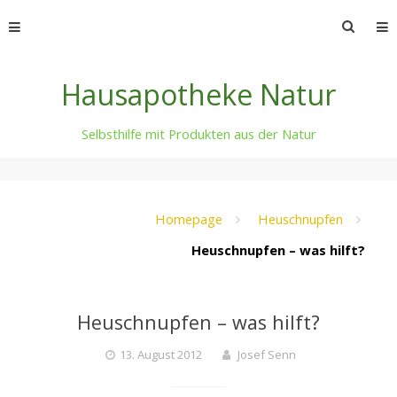
Skip
Suche
to
nach:
content
Hausapotheke Natur
Selbsthilfe mit Produkten aus der Natur
Homepage
Heuschnupfen
Heuschnupfen – was hilft?
Heuschnupfen – was hilft?
13. August 2012
Josef Senn