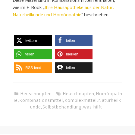
wie im E-Book „
Ihre Hausapotheke aus der Natur,
Naturheilkunde und Homöopathie
“ beschrieben.
twittern
teilen
teilen
merken
RSS-feed
teilen
Heuschnupfen
Heuschnupfen
,
Homöopath
ie
,
Kombinationsmittel
,
Komplexmittel
,
Naturheilk
unde
,
Selbstbehandlung
,
was hilft