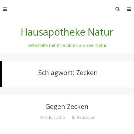
Skip
Suche
to
nach:
content
Hausapotheke Natur
Selbsthilfe mit Produkten aus der Natur
Schlagwort:
Zecken
Gegen Zecken
6. Juni 2015
Redaktion