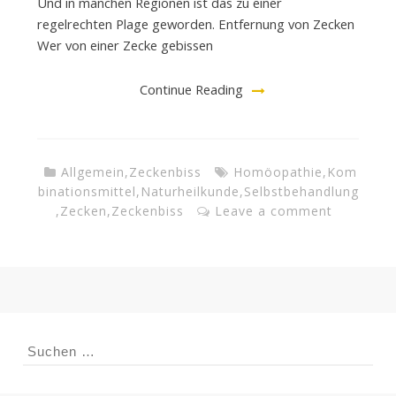
Und in manchen Regionen ist das zu einer
regelrechten Plage geworden. Entfernung von Zecken
Wer von einer Zecke gebissen
Continue Reading
Allgemein
,
Zeckenbiss
Homöopathie
,
Kom
binationsmittel
,
Naturheilkunde
,
Selbstbehandlung
,
Zecken
,
Zeckenbiss
Leave a comment
Suchen
nach: