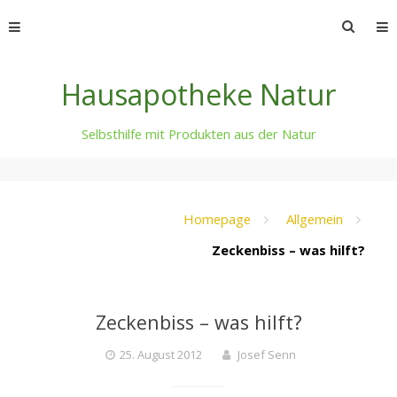
Skip
Suche
to
nach:
content
Hausapotheke Natur
Selbsthilfe mit Produkten aus der Natur
Homepage
Allgemein
Zeckenbiss – was hilft?
Zeckenbiss – was hilft?
25. August 2012
Josef Senn