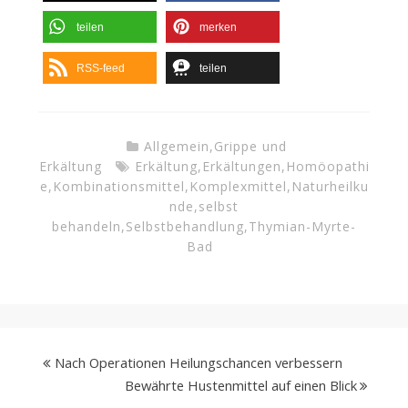
teilen
merken
RSS-feed
teilen
Allgemein
,
Grippe und
Erkältung
Erkältung
,
Erkältungen
,
Homöopathi
e
,
Kombinationsmittel
,
Komplexmittel
,
Naturheilku
nde
,
selbst
behandeln
,
Selbstbehandlung
,
Thymian-Myrte-
Bad
Nach Operationen Heilungschancen verbessern
Bewährte Hustenmittel auf einen Blick