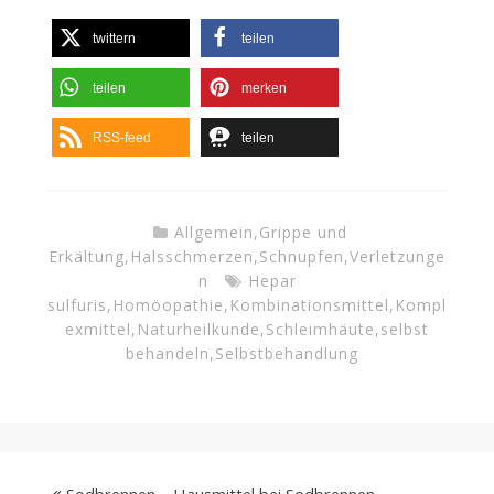
twittern
teilen
teilen
merken
RSS-feed
teilen
Allgemein
,
Grippe und
Erkältung
,
Halsschmerzen
,
Schnupfen
,
Verletzunge
n
Hepar
sulfuris
,
Homöopathie
,
Kombinationsmittel
,
Kompl
exmittel
,
Naturheilkunde
,
Schleimhäute
,
selbst
behandeln
,
Selbstbehandlung
Sodbrennen – Hausmittel bei Sodbrennen