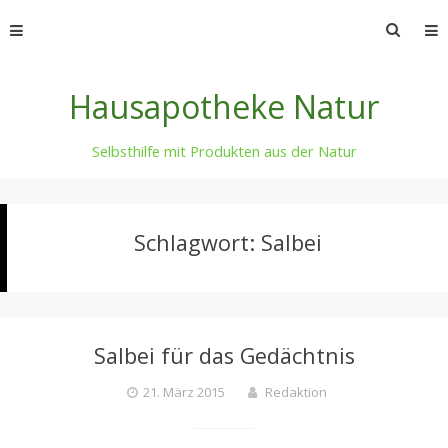
Skip
Suche
to
nach:
content
Hausapotheke Natur
Selbsthilfe mit Produkten aus der Natur
Schlagwort:
Salbei
Salbei für das Gedächtnis
21. März 2015
Redaktion